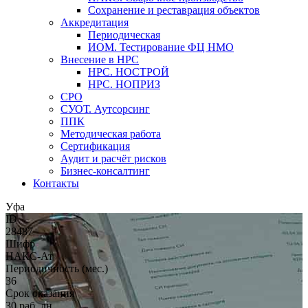
Сохранение и реставрация объектов
Аккредитация
Периодическая
ИОМ. Тестирование ФЦ НМО
Внесение в НРС
НРС. НОСТРОЙ
НРС. НОПРИЗ
СРО
СУОТ. Аутсорсинг
ППК
Методическая работа
Сертификация
Аудит и расчёт рисков
Бизнес-консалтинг
Контакты
Уфа
ID
28487
Шифр
НАКС-Ат
Периодичность (мес.)
36
Срок оказания
30 раб. дн.