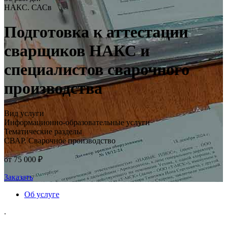
НАКС. САСв
Подготовка к аттестации
сварщиков НАКС и
специалистов сварочного
производства
Вид услуги
Информационно-образовательные услуги
Тематические разделы
СВАР. Сварочное производство
от 75 000 ₽
Заказать
Об услуге
.