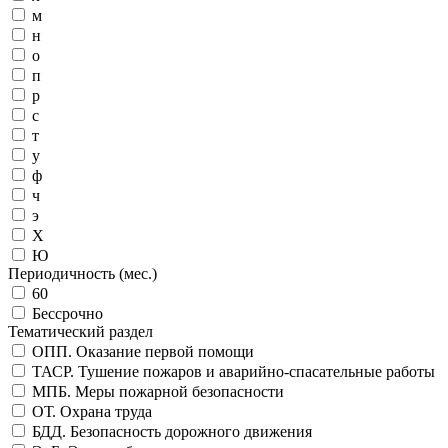
м
н
о
п
р
с
т
у
ф
ч
э
Х
Ю
Периодичность (мес.)
60
Бессрочно
Тематический раздел
ОПП. Оказание первой помощи
ТАСР. Тушение пожаров и аварийно-спасательные работы
МПБ. Меры пожарной безопасности
ОТ. Охрана труда
БДД. Безопасность дорожного движения