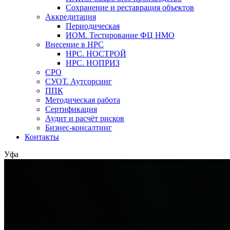
Сохранение и реставрация объектов
Аккредитация
Периодическая
ИОМ. Тестирование ФЦ НМО
Внесение в НРС
НРС. НОСТРОЙ
НРС. НОПРИЗ
СРО
СУОТ. Аутсорсинг
ППК
Методическая работа
Сертификация
Аудит и расчёт рисков
Бизнес-консалтинг
Контакты
Уфа