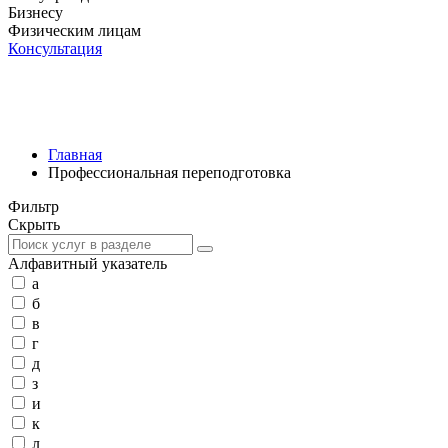
Бизнесу
Физическим лицам
Консультация
Главная
Профессиональная переподготовка
Фильтр
Скрыть
Алфавитный указатель
а
б
в
г
д
з
и
к
л