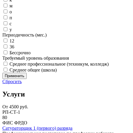
м
о
п
с
у
Периодичность (мес.)
12
36
Бессрочно
Требуемый уровень образования
Среднее профессиональное (техникум, колледж)
Среднее общее (школа)
Применить
Сбросить
Услуги
От
4500
руб.
РП-СТ-1
80
ФИС ФРДО
Сатураторщик 1 (первого) разряда