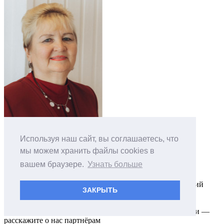
Эксперт
Используя наш сайт, вы соглашаетесь, что
Специалист по охране труда и пожарному надзору
Данилова
мы можем хранить файлы cookies в
Ирина
вашем браузере.
Узнать больше
Эксперт
Советник руководителя по развитию деловых отношений
ЗАКРЫТЬ
Сандалов
Александр
Больше информации о компании в удобной презентации —
расскажите о нас партнёрам