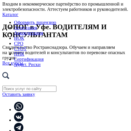
Входим в некоммерческое партнёрство по промышленной и
электробезопасности. Аттестуем работников и руководителей.
Каталог
Оформить лицензию
ДОПОГ в Уфе. ВОДИТЕЛЯМ И
Аттестация
Аккредитация
КОНСУЛЬТАНТАМ
НОК
СРО
Свидетельство Ространснадзора. Обучаем и направляем
СУОТ
на экзамен водителей и консультантов по перевозке опасных
ППК
грузов.
Сертификация
Все курсы
Аудит. Риски
Оставить заявку