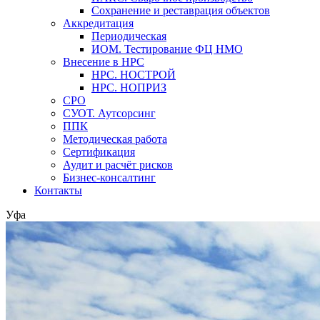
Сохранение и реставрация объектов
Аккредитация
Периодическая
ИОМ. Тестирование ФЦ НМО
Внесение в НРС
НРС. НОСТРОЙ
НРС. НОПРИЗ
СРО
СУОТ. Аутсорсинг
ППК
Методическая работа
Сертификация
Аудит и расчёт рисков
Бизнес-консалтинг
Контакты
Уфа