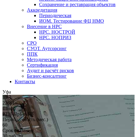
Сохранение и реставрация объектов
Аккредитация
Периодическая
ИОМ. Тестирование ФЦ НМО
Внесение в НРС
НРС. НОСТРОЙ
НРС. НОПРИЗ
СРО
СУОТ. Аутсорсинг
ППК
Методическая работа
Сертификация
Аудит и расчёт рисков
Бизнес-консалтинг
Контакты
Уфа
ID
22661
Шифр
РТН-ПрБ-АБВ
Периодичность (мес.)
60
Срок оказания
30 раб. дн.