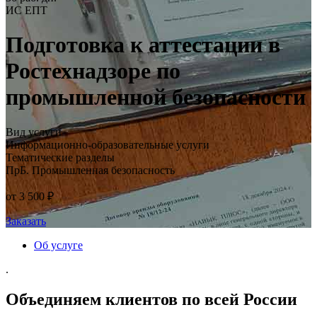
ИС ЕПТ
Подготовка к аттестации в
Ростехнадзоре по
промышленной безопасности
Вид услуги
Информационно-образовательные услуги
Тематические разделы
ПрБ. Промышленная безопасность
от 3 500 ₽
Заказать
Об услуге
.
Объединяем клиентов по всей России