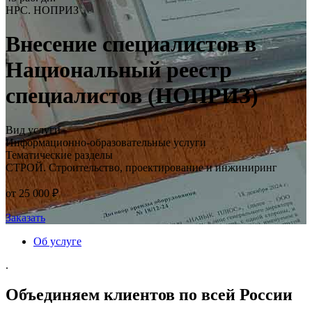
НРС. НОПРИЗ
Внесение специалистов в
Национальный реестр
специалистов (НОПРИЗ)
Вид услуги
Информационно-образовательные услуги
Тематические разделы
СТРОЙ. Строительство, проектирование и инжиниринг
от 25 000 ₽
Заказать
Об услуге
.
Объединяем клиентов по всей России