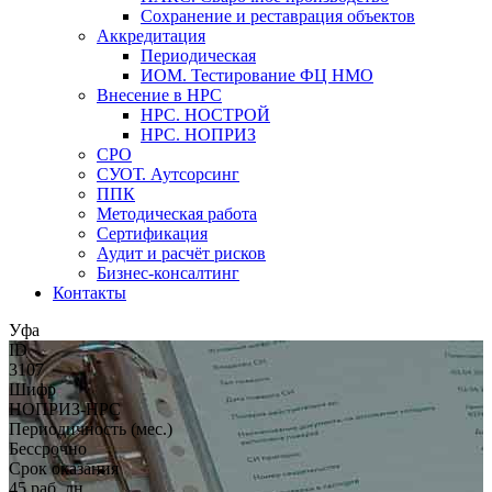
Сохранение и реставрация объектов
Аккредитация
Периодическая
ИОМ. Тестирование ФЦ НМО
Внесение в НРС
НРС. НОСТРОЙ
НРС. НОПРИЗ
СРО
СУОТ. Аутсорсинг
ППК
Методическая работа
Сертификация
Аудит и расчёт рисков
Бизнес-консалтинг
Контакты
Уфа
ID
3107
Шифр
НОПРИЗ-НРС
Периодичность (мес.)
Бессрочно
Срок оказания
45 раб. дн.