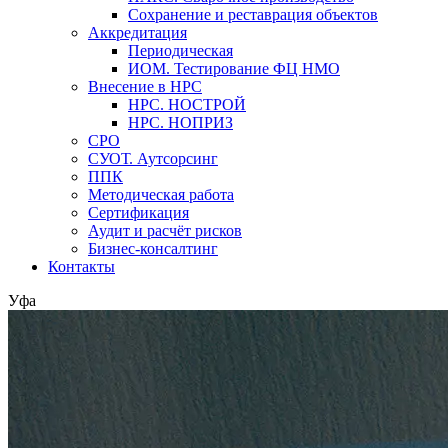
Сохранение и реставрация объектов
Аккредитация
Периодическая
ИОМ. Тестирование ФЦ НМО
Внесение в НРС
НРС. НОСТРОЙ
НРС. НОПРИЗ
СРО
СУОТ. Аутсорсинг
ППК
Методическая работа
Сертификация
Аудит и расчёт рисков
Бизнес-консалтинг
Контакты
Уфа