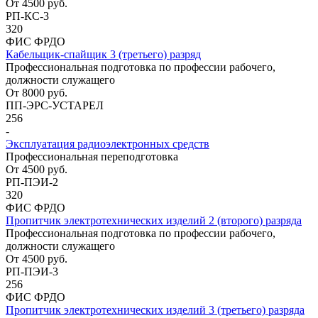
От
4500
руб.
РП-КС-3
320
ФИС ФРДО
Кабельщик-спайщик 3 (третьего) разряд
Профессиональная подготовка по профессии рабочего,
должности служащего
От
8000
руб.
ПП-ЭРС-УСТАРЕЛ
256
-
Эксплуатация радиоэлектронных средств
Профессиональная переподготовка
От
4500
руб.
РП-ПЭИ-2
320
ФИС ФРДО
Пропитчик электротехнических изделий 2 (второго) разряда
Профессиональная подготовка по профессии рабочего,
должности служащего
От
4500
руб.
РП-ПЭИ-3
256
ФИС ФРДО
Пропитчик электротехнических изделий 3 (третьего) разряда