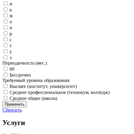
и
к
м
о
п
р
с
т
у
э
Периодичность (мес.)
60
Бессрочно
Требуемый уровень образования
Высшее (институт, университет)
Среднее профессиональное (техникум, колледж)
Среднее общее (школа)
Применить
Сбросить
Услуги