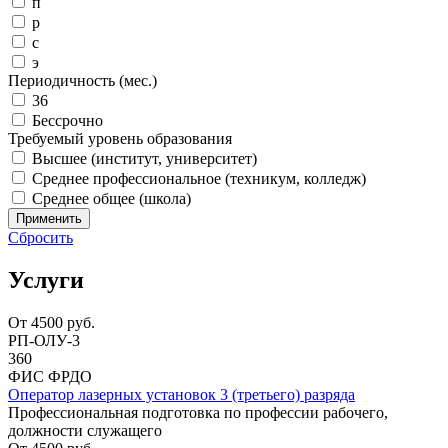
п
р
с
э
Периодичность (мес.)
36
Бессрочно
Требуемый уровень образования
Высшее (институт, университет)
Среднее профессиональное (техникум, колледж)
Среднее общее (школа)
Применить
Сбросить
Услуги
От
4500
руб.
РП-ОЛУ-3
360
ФИС ФРДО
Оператор лазерных установок 3 (третьего) разряда
Профессиональная подготовка по профессии рабочего,
должности служащего