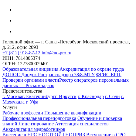
Головной офис — г. Санкт-Петербург, Московский проспект,
д. 212, офис 2093
+7 (812) 918-87-12
info@uc-pro.ru
ИНН: 7814805374
ОГРН: 1227800029401
Образовательная лицензия
Аккредитация по охране труда
ДОПОГ. Допуск Ространснадзора 78/8-МТУ
ФГИС ЕРП.
Проверки органами власти
Реестр операторов персональных
данных — Роскомнадзор
Представительства
г. Москва
г. Екатеринбург
г. Иркутск
г. Краснодар
г. Сочи
г.
Махачкала
г. Уфа
Услуги
Рабочие профессии
Повышение квалификации
Профессиональная переподготовка
Обучение и проверка
знаний
Лицензирование
Аттестация специалистов
Аккредитация медработников
Внесение в НРС НОСТРОЙ | НОПРИЗ
Вступление в СРО