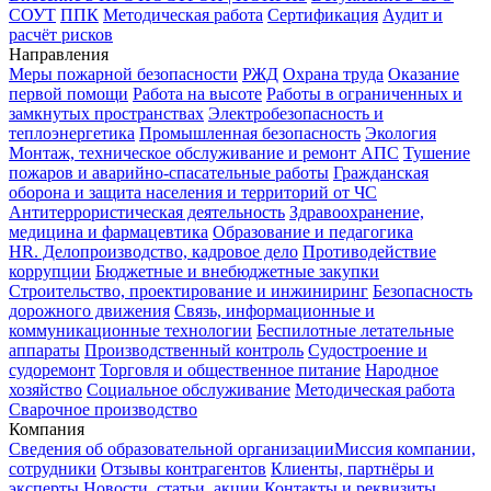
СОУТ
ППК
Методическая работа
Сертификация
Аудит и
расчёт рисков
Направления
Меры пожарной безопасности
РЖД
Охрана труда
Оказание
первой помощи
Работа на высоте
Работы в ограниченных и
замкнутых пространствах
Электробезопасность и
теплоэнергетика
Промышленная безопасность
Экология
Монтаж, техническое обслуживание и ремонт АПС
Тушение
пожаров и аварийно-спасательные работы
Гражданская
оборона и защита населения и территорий от ЧС
Антитеррористическая деятельность
Здравоохранение,
медицина и фармацевтика
Образование и педагогика
HR. Делопроизводство, кадровое дело
Противодействие
коррупции
Бюджетные и внебюджетные закупки
Строительство, проектирование и инжиниринг
Безопасность
дорожного движения
Связь, информационные и
коммуникационные технологии
Беспилотные летательные
аппараты
Производственный контроль
Судостроение и
судоремонт
Торговля и общественное питание
Народное
хозяйство
Социальное обслуживание
Методическая работа
Сварочное производство
Компания
Сведения об образовательной организации
Миссия компании,
сотрудники
Отзывы контрагентов
Клиенты, партнёры и
эксперты
Новости, статьи, акции
Контакты и реквизиты