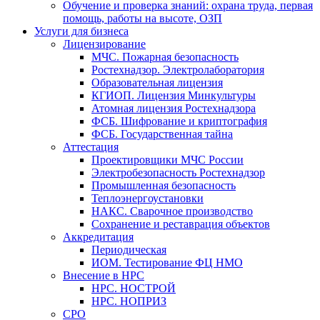
Обучение и проверка знаний: охрана труда, первая
помощь, работы на высоте, ОЗП
Услуги для бизнеса
Лицензирование
МЧС. Пожарная безопасность
Ростехнадзор. Электролаборатория
Образовательная лицензия
КГИОП. Лицензия Минкультуры
Атомная лицензия Ростехнадзора
ФСБ. Шифрование и криптография
ФСБ. Государственная тайна
Аттестация
Проектировщики МЧС России
Электробезопасность Ростехнадзор
Промышленная безопасность
Теплоэнергоустановки
НАКС. Сварочное производство
Сохранение и реставрация объектов
Аккредитация
Периодическая
ИОМ. Тестирование ФЦ НМО
Внесение в НРС
НРС. НОСТРОЙ
НРС. НОПРИЗ
СРО