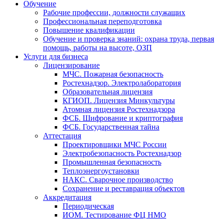
Обучение
Рабочие профессии, должности служащих
Профессиональная переподготовка
Повышение квалификации
Обучение и проверка знаний: охрана труда, первая
помощь, работы на высоте, ОЗП
Услуги для бизнеса
Лицензирование
МЧС. Пожарная безопасность
Ростехнадзор. Электролаборатория
Образовательная лицензия
КГИОП. Лицензия Минкультуры
Атомная лицензия Ростехнадзора
ФСБ. Шифрование и криптография
ФСБ. Государственная тайна
Аттестация
Проектировщики МЧС России
Электробезопасность Ростехнадзор
Промышленная безопасность
Теплоэнергоустановки
НАКС. Сварочное производство
Сохранение и реставрация объектов
Аккредитация
Периодическая
ИОМ. Тестирование ФЦ НМО