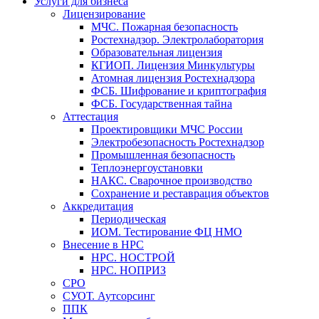
Услуги для бизнеса
Лицензирование
МЧС. Пожарная безопасность
Ростехнадзор. Электролаборатория
Образовательная лицензия
КГИОП. Лицензия Минкультуры
Атомная лицензия Ростехнадзора
ФСБ. Шифрование и криптография
ФСБ. Государственная тайна
Аттестация
Проектировщики МЧС России
Электробезопасность Ростехнадзор
Промышленная безопасность
Теплоэнергоустановки
НАКС. Сварочное производство
Сохранение и реставрация объектов
Аккредитация
Периодическая
ИОМ. Тестирование ФЦ НМО
Внесение в НРС
НРС. НОСТРОЙ
НРС. НОПРИЗ
СРО
СУОТ. Аутсорсинг
ППК