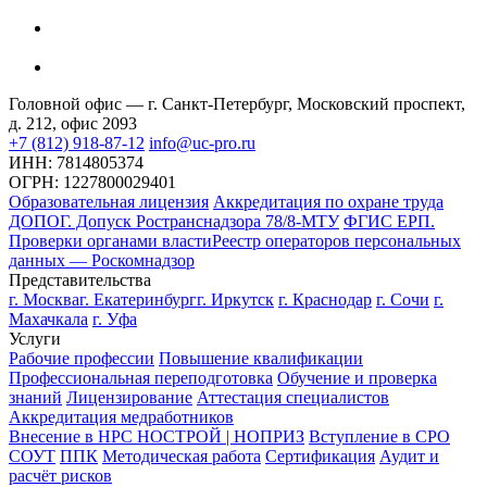
Головной офис — г. Санкт-Петербург, Московский проспект,
д. 212, офис 2093
+7 (812) 918-87-12
info@uc-pro.ru
ИНН: 7814805374
ОГРН: 1227800029401
Образовательная лицензия
Аккредитация по охране труда
ДОПОГ. Допуск Ространснадзора 78/8-МТУ
ФГИС ЕРП.
Проверки органами власти
Реестр операторов персональных
данных — Роскомнадзор
Представительства
г. Москва
г. Екатеринбург
г. Иркутск
г. Краснодар
г. Сочи
г.
Махачкала
г. Уфа
Услуги
Рабочие профессии
Повышение квалификации
Профессиональная переподготовка
Обучение и проверка
знаний
Лицензирование
Аттестация специалистов
Аккредитация медработников
Внесение в НРС НОСТРОЙ | НОПРИЗ
Вступление в СРО
СОУТ
ППК
Методическая работа
Сертификация
Аудит и
расчёт рисков