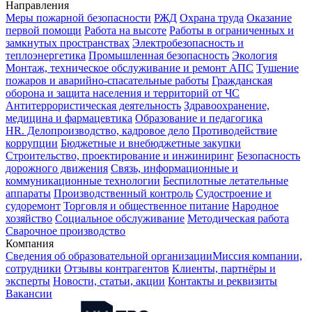
Направления
Меры пожарной безопасности
РЖД
Охрана труда
Оказание
первой помощи
Работа на высоте
Работы в ограниченных и
замкнутых пространствах
Электробезопасность и
теплоэнергетика
Промышленная безопасность
Экология
Монтаж, техническое обслуживание и ремонт АПС
Тушение
пожаров и аварийно-спасательные работы
Гражданская
оборона и защита населения и территорий от ЧС
Антитеррористическая деятельность
Здравоохранение,
медицина и фармацевтика
Образование и педагогика
HR. Делопроизводство, кадровое дело
Противодействие
коррупции
Бюджетные и внебюджетные закупки
Строительство, проектирование и инжиниринг
Безопасность
дорожного движения
Связь, информационные и
коммуникационные технологии
Беспилотные летательные
аппараты
Производственный контроль
Судостроение и
судоремонт
Торговля и общественное питание
Народное
хозяйство
Социальное обслуживание
Методическая работа
Сварочное производство
Компания
Сведения об образовательной организации
Миссия компании,
сотрудники
Отзывы контрагентов
Клиенты, партнёры и
эксперты
Новости, статьи, акции
Контакты и реквизиты
Вакансии