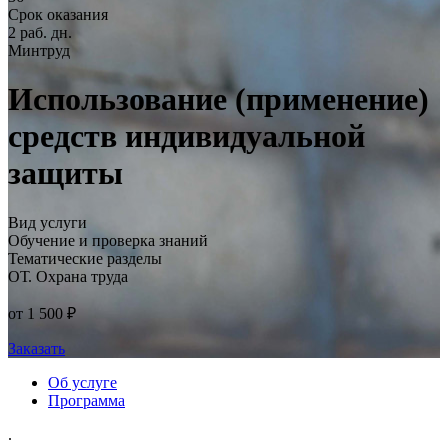
Срок оказания
2 раб. дн.
Минтруд
Использование (применение)
средств индивидуальной
защиты
Вид услуги
Обучение и проверка знаний
Тематические разделы
ОТ. Охрана труда
от 1 500 ₽
Заказать
Об услуге
Программа
.