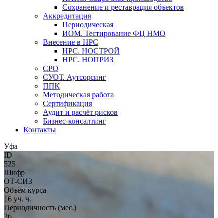
Сохранение и реставрация объектов
Аккредитация
Периодическая
ИОМ. Тестирование ФЦ НМО
Внесение в НРС
НРС. НОСТРОЙ
НРС. НОПРИЗ
СРО
СУОТ. Аутсорсинг
ППК
Методическая работа
Сертификация
Аудит и расчёт рисков
Бизнес-консалтинг
Контакты
Уфа
ID
525
Шифр
ОТ-СИЗ
Объём курса
16 уч. ч.
Периодичность (мес.)
36