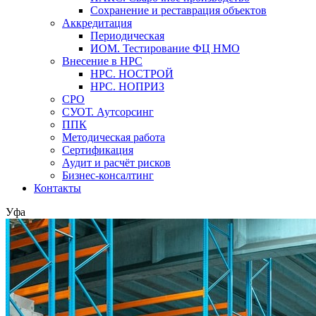
Сохранение и реставрация объектов
Аккредитация
Периодическая
ИОМ. Тестирование ФЦ НМО
Внесение в НРС
НРС. НОСТРОЙ
НРС. НОПРИЗ
СРО
СУОТ. Аутсорсинг
ППК
Методическая работа
Сертификация
Аудит и расчёт рисков
Бизнес-консалтинг
Контакты
Уфа