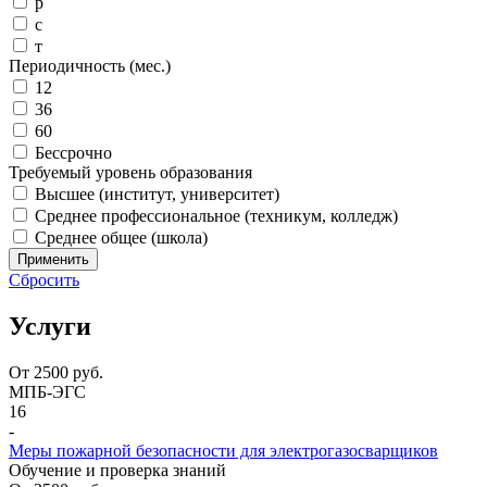
р
с
т
Периодичность (мес.)
12
36
60
Бессрочно
Требуемый уровень образования
Высшее (институт, университет)
Среднее профессиональное (техникум, колледж)
Среднее общее (школа)
Применить
Сбросить
Услуги
От
2500
руб.
МПБ-ЭГС
16
-
Меры пожарной безопасности для электрогазосварщиков
Обучение и проверка знаний